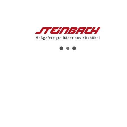
SPÜRE DEN UNTERSCHIED
Geometrie
angaben in MM
S
M
L
SATTELROHR
A
390
440
490
OBERROHR
B
576
590
611
STEUERROHR
C
110
117
125