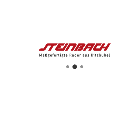
vielleicht noch ein leichtes High-End Licht dazu. Folge deine
Leidenschaft.